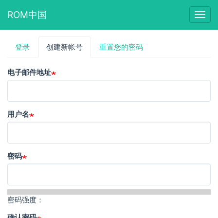
ROM中国
Togg
navig
跳
登录
创建新帐号
（活
重置您的密码
主
转
动
到
标
标
主
电子邮件地址
签）
要
签
内
容
用户名
密码
密码强度：
确认密码