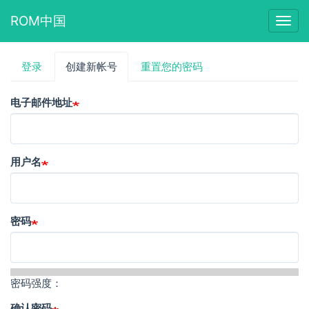
ROM中国
Togg
navig
跳
登录
创建新帐号
（活
重置您的密码
主
转
动
到
标
标
主
电子邮件地址
签）
要
签
内
容
用户名
密码
密码强度：
确认密码