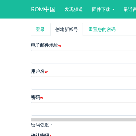
Main
User
Search
ROM中国
发现频道
固件下载
最近
navigation
account
form
menu
block
跳
登录
创建新帐号
（活
重置您的密码
主
转
动
到
标
标
主
电子邮件地址
签）
要
签
内
容
用户名
密码
密码强度：
确认密码