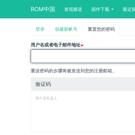
Main
User
Search
ROM中国
发现频道
固件下载
最近
navigation
account
form
menu
block
跳
登录
创建新帐号
重置您的密码
（活
主
转
动
到
标
标
主
用户名或者电子邮件地址
签）
要
签
内
容
重设密码的步骤将被发送到您的注册邮箱。
验证码
我不是机器人