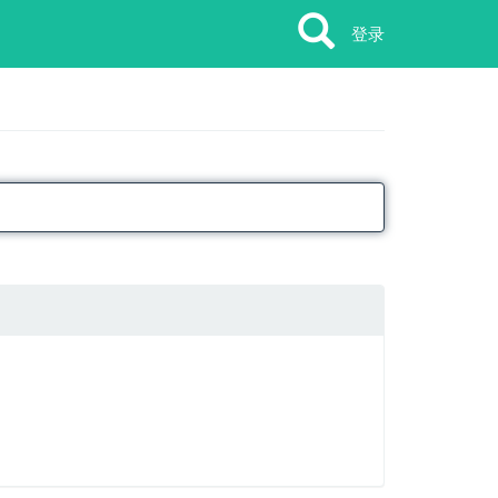
Search
Search
登录