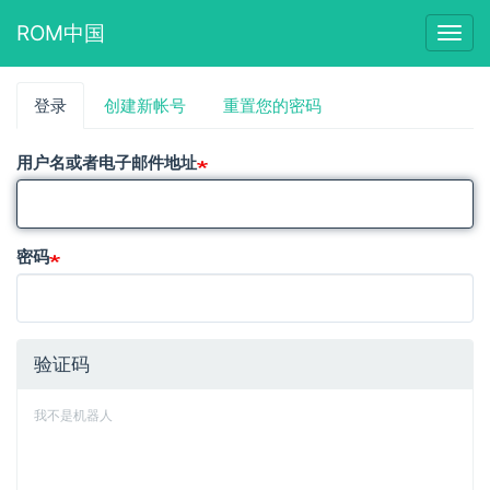
ROM中国
Togg
navig
跳
登录
（活
创建新帐号
重置您的密码
主
转
动
到
标
标
主
用户名或者电子邮件地址
签）
要
签
内
容
密码
验证码
我不是机器人