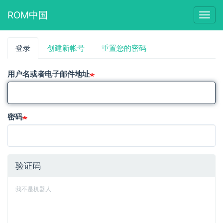
ROM中国
Togg
navig
跳
登录
（活
创建新帐号
重置您的密码
主
转
动
到
标
标
主
用户名或者电子邮件地址
签）
要
签
内
容
密码
验证码
我不是机器人