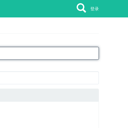
Search
Search
登录