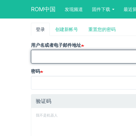
Main
User
Search
ROM中国
发现频道
固件下载
最近
navigation
account
form
menu
block
跳
登录
（活
创建新帐号
重置您的密码
主
转
动
到
标
标
主
用户名或者电子邮件地址
签）
要
签
内
容
密码
验证码
我不是机器人