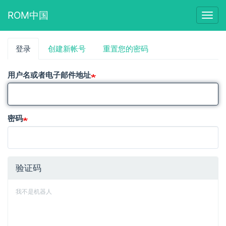
ROM中国
Togg
navig
跳
登录
（活
创建新帐号
重置您的密码
主
转
动
到
标
标
主
用户名或者电子邮件地址
签）
要
签
内
容
密码
验证码
我不是机器人