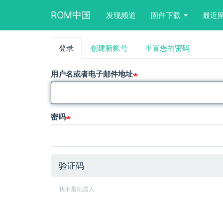
Main
User
Search
ROM中国
发现频道
固件下载
最近
navigation
account
form
menu
block
跳
登录
（活
创建新帐号
重置您的密码
主
转
动
到
标
标
主
用户名或者电子邮件地址
签）
要
签
内
容
密码
验证码
我不是机器人