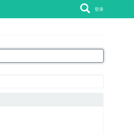
Search
Search
登录