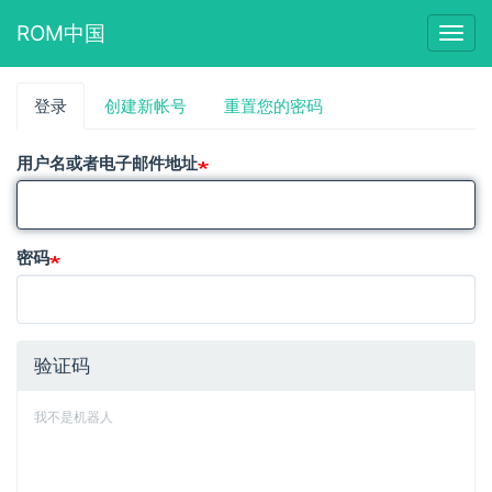
ROM中国
Togg
navig
跳
登录
（活
创建新帐号
重置您的密码
主
转
动
到
标
标
主
用户名或者电子邮件地址
签）
要
签
内
容
密码
验证码
我不是机器人