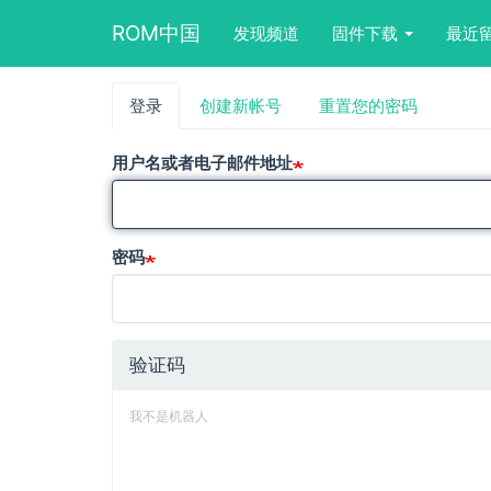
Main
User
Search
ROM中国
发现频道
固件下载
最近
navigation
account
form
menu
block
跳
登录
（活
创建新帐号
重置您的密码
主
转
动
到
标
标
主
用户名或者电子邮件地址
签）
要
签
内
容
密码
验证码
我不是机器人