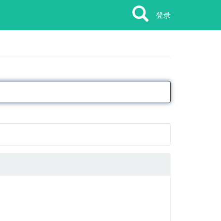
Search
Search
登录