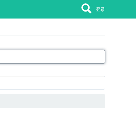
Search
Search
登录