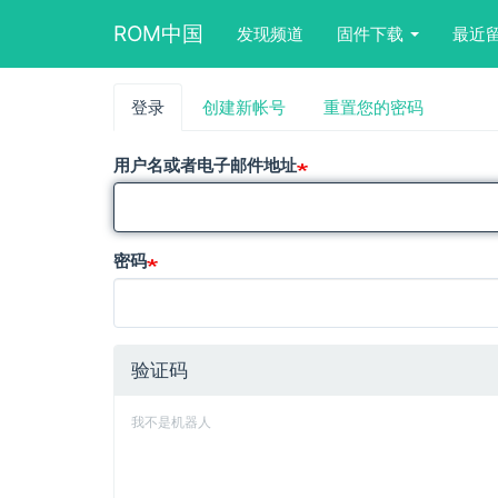
Main
User
Search
ROM中国
发现频道
固件下载
最近
navigation
account
form
menu
block
跳
登录
（活
创建新帐号
重置您的密码
主
转
动
到
标
标
主
用户名或者电子邮件地址
签）
要
签
内
容
密码
验证码
我不是机器人