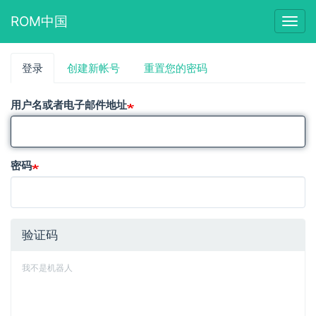
ROM中国
Togg
navig
跳
登录
（活
创建新帐号
重置您的密码
主
转
动
到
标
标
主
用户名或者电子邮件地址
签）
要
签
内
容
密码
验证码
我不是机器人