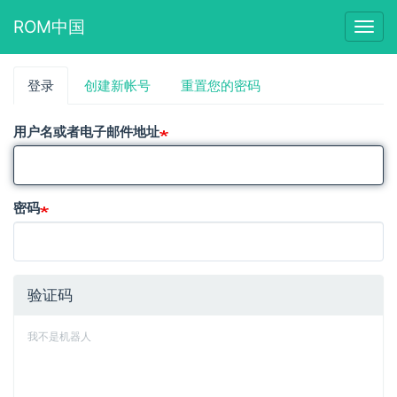
ROM中国
Togg
navig
跳
登录
（活
创建新帐号
重置您的密码
主
转
动
到
标
标
主
用户名或者电子邮件地址
签）
要
签
内
容
密码
验证码
我不是机器人