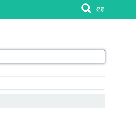
Search
Search
登录