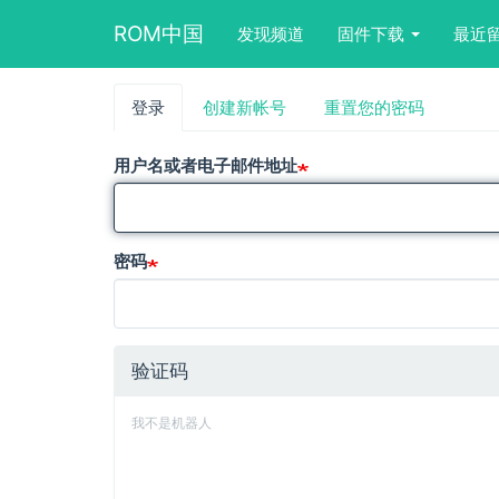
Main
User
Search
ROM中国
发现频道
固件下载
最近
navigation
account
form
menu
block
跳
登录
（活
创建新帐号
重置您的密码
主
转
动
到
标
标
主
用户名或者电子邮件地址
签）
要
签
内
容
密码
验证码
我不是机器人