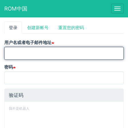
ROM中国
Togg
navig
跳
登录
（活
创建新帐号
重置您的密码
主
转
动
到
标
标
主
用户名或者电子邮件地址
签）
要
签
内
容
密码
验证码
我不是机器人