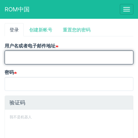
ROM中国
Togg
navig
跳
登录
（活
创建新帐号
重置您的密码
主
转
动
到
标
标
主
用户名或者电子邮件地址
签）
要
签
内
容
密码
验证码
我不是机器人