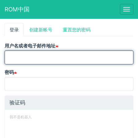
ROM中国
Togg
navig
跳
登录
（活
创建新帐号
重置您的密码
主
转
动
到
标
标
主
用户名或者电子邮件地址
签）
要
签
内
容
密码
验证码
我不是机器人