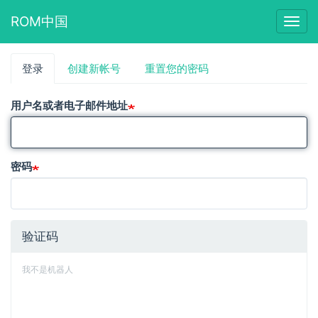
ROM中国
Togg
navig
跳
登录
（活
创建新帐号
重置您的密码
主
转
动
到
标
标
主
用户名或者电子邮件地址
签）
要
签
内
容
密码
验证码
我不是机器人