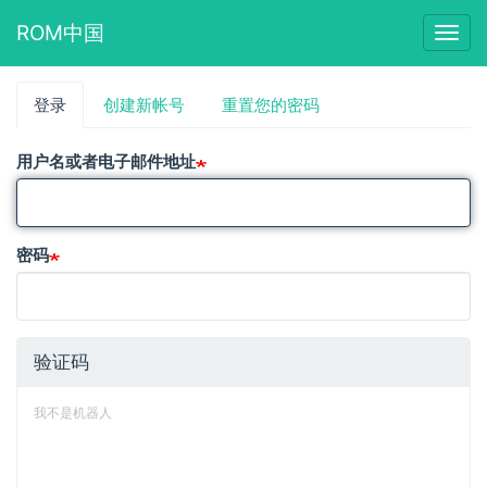
ROM中国
Togg
navig
跳
登录
（活
创建新帐号
重置您的密码
主
转
动
到
标
标
主
用户名或者电子邮件地址
签）
要
签
内
容
密码
验证码
我不是机器人