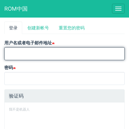
ROM中国
Togg
navig
跳
登录
（活
创建新帐号
重置您的密码
主
转
动
到
标
标
主
用户名或者电子邮件地址
签）
要
签
内
容
密码
验证码
我不是机器人