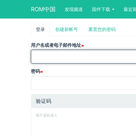
Main
User
Search
ROM中国
发现频道
固件下载
最近
navigation
account
form
menu
block
跳
登录
（活
创建新帐号
重置您的密码
主
转
动
到
标
标
主
用户名或者电子邮件地址
签）
要
签
内
容
密码
验证码
我不是机器人