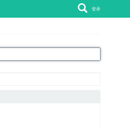
Search
Search
登录